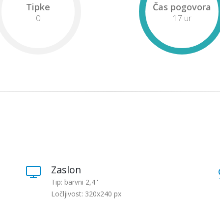
Tipke
Čas pogovora
0
17 ur
Zaslon
Tip: barvni 2,4''
Ločljivost: 320x240 px