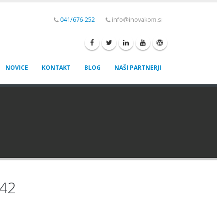
041/676-252
info@inovakom.si
NOVICE
KONTAKT
BLOG
NAŠI PARTNERJI
242