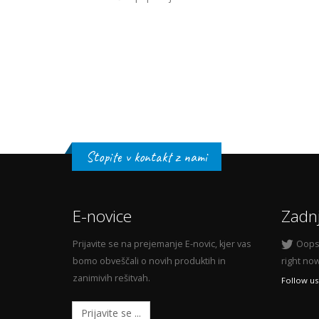
Stopite v kontakt z nami
E-novice
Zadnj
Prijavite se na prejemanje E-novic, kjer vas
Oops,
bomo obveščali o novih produktih in
right now
zanimivih rešitvah.
Follow us
Prijavite se ...