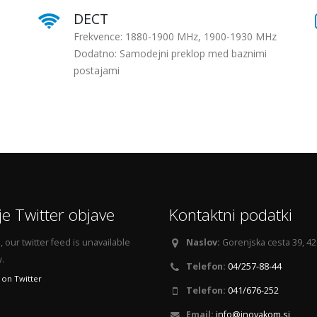
DECT
Frekvence: 1880-1900 MHz, 1900-1930 MHz
Dodatno: Samodejni preklop med baznimi
postajami
e Twitter objave
Kontaktni podatki
 our twitter feed is unavailable
Naslov:
Gorenjska cesta 39, 42
.
Telefon:
04/257-88-44
 on Twitter
Telefon:
041/676-252
Email:
info@inovakom.si