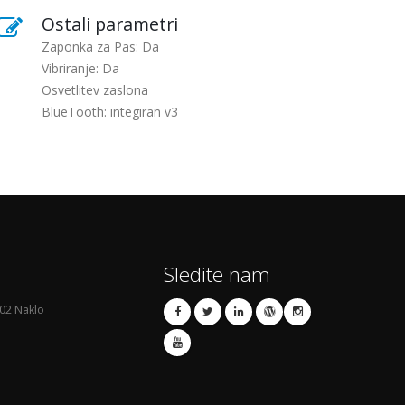
Ostali parametri
Zaponka za Pas: Da
Vibriranje: Da
Osvetlitev zaslona
BlueTooth: integiran v3
Sledite nam
02 Naklo